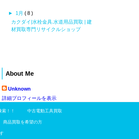
►
1月
( 8 )
カクダイ|水栓金具.水道用品買取 | 建
材買取専門リサイクルショップ
About Me
Unknown
詳細プロフィールを表示
検索！！
中古電動工具買取
商品買取を希望の方
す