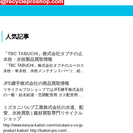
人気記事
「TBC TABUCHI」株式会社タブチの止
水栓・水栓製品買取情報
「TBC TABUCHI」株式会社タブチのユーロス
水栓・単水栓、水栓メンテナンスパーツ、給水
栓、埋設用給水商品、サドル付分水栓、甲形止
水栓・甲形止水栓 両​、メータ直結止水栓、ボー
JFE継手株式会社の商品買取情報
ル式止水栓、コア一体型ポリ継手、エラスジョ
リサイクルプロショップではJFE継手株式会社
イント、逆止弁高価買取なら、リサイクルプロ
の一般・給水給湯・空調配管用 ガス配管用 消
ショップに...
火配管用 プレハブ配管システムの買取も積極的
におこなっております。 一般・給水給湯・空調
ミズタニバルブ工業株式会社の水道、配
配管用 ねじ込み式可鍛鋳鉄製管継手、ねじ込み
管、水栓買取 | 建材買取専門リサイクル
式管継手、ねじ込み式管継手、PL継手、ステ
ショップ
ン...
http://www.kenzai-kaitori.com/mizutani-v-co-jp-
product-kaitori/ http://kaitori-pro.com/