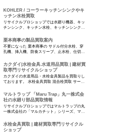
http://www.recycleproshop.com/ Bath浴室用 壁
付サ...
KOHLER / コーラーキッチンシンクやキ
ッチン水栓買取
リサイクルプロショップでは水廻り機器、キッ
チンシンク、キッチン水栓、キッチンシンクア
クセサリー 、洗面器・洗面ボール・ペデスタ
ル・手洗鉢、ラバトリー水栓、バスタブ、バス
栗本商事の製品買取案内
シャワー、アクセサリー、ミラー、トイレ、手
不要になった 栗本商事の サドル付分水栓、穿
洗鉢・手洗器、配管部材、キッチン洗面用家
孔機、挿入機、防食スリーブ、止水栓、仕切
具、エクステリア水廻り、給...
弁、継手類、逆止弁、量水器ボックス高価買取
します！ サドル付分水栓買取 水道用サドル付
カクダイ|水栓金具.水道用品買取 | 建材買
分水栓 (JWWA B 117)、水道用ステンレス製サ
取専門リサイクルショップ
ドル付分水栓 (JWWA B 139)、...
カクダイの水道用品・水栓金具製品を買取りし
ております。 水栓金具買取 混合栓買取 サーモ
シャワー混合栓（壁付）、サーモシャワー混合
栓（台付）、逆配管用サーモ混合栓、ハンドル
マルトラップ 「Maru Trap」丸一株式会
シャワー混合栓（台付）、ハンドルシャワー混
社の水廻り部品買取情報
合栓（壁付）、ソーラー併用混合栓、 シ...
リサイクルプロショップではマルトラップの丸
一株式会社の「マルカチット」シリーズ、マル
トラップＸＴ-Ｇ／ＹＴ-Ｇ、ウォレスシリー
ズ、耐熱排水トラップ、雨水貯留タンク まる、
水栓金具買取 | 建材買取専門リサイクル
ウォレスシリーズ、洗濯機用防水パン (M640・
ショップ
M740・M864)、マルトラップXT・YT買取りし