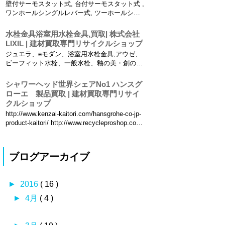
壁付サーモスタット式, 台付サーモスタット式 ,
ており...
ワンホールシングルレバー式, ツーホールシン
グルレバー式 , 壁付シングルレバー式 , 台付ツ
ーバルブ（ミキシング）, 壁付ツーバルブ , 水道
水栓金具浴室用水栓金具,買取| 株式会社
用コンセント 買取りしております。 混合栓買
LIXIL | 建材買取専門リサイクルショップ
取 壁付サーモ...
ジュエラ、eモダン、浴室用水栓金具,アウゼ、
ビーフィット水栓、一般水栓、釉の美・創の
美、オートマージュＧ、オートマージュA、オ
ートマージュc、オートマージュ(グースネック
シャワーヘッド世界シェアNo1 ハンスグ
タイプ)、取 替用オートマージュ買取お任せく
ローエ 製品買取 | 建材買取専門リサイ
ださい。 リクシル(INAX) イナックス...
クルショップ
http://www.kenzai-kaitori.com/hansgrohe-co-jp-
product-kaitori/ http://www.recycleproshop.com/
http://www.kaitori-pro.com/ リサイクルプロシ...
ブログアーカイブ
►
2016
( 16 )
►
4月
( 4 )